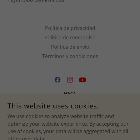
Política de privacidad
Política de reembolso
Política de envío
Términos y condiciones
MACA
This website uses cookies.
CRA. 69C #63D-21, ENGATIVÁ, BOGOTÁ,
CUNDINAMARCA, COLOMBIA
We use cookies to analyze website traffic and
320 733 9148
optimize your website experience. By accepting our
use of cookies, your data will be aggregated with all
COPYRIGHT © 2022 MACA BORDADOS BY CATALINA LADINO-
other user data.