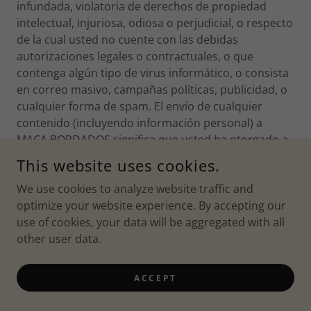
infundada, violatoria de derechos de propiedad
intelectual, injuriosa, odiosa o perjudicial, o respecto
de la cual usted no cuente con las debidas
autorizaciones legales o contractuales, o que
contenga algún tipo de virus informático, o consista
en correo masivo, campañas políticas, publicidad, o
cualquier forma de spam. El envío de cualquier
contenido (incluyendo información personal) a
MACA BORDADOS significa que usted ha otorgado a
MACA BORDADOS una licencia no exclusiva y gratuita
This website uses cookies.
para publicar, editar, reproducir, modificar,
We use cookies to analyze website traffic and
reorganizar, traducir, adaptar, crear obras derivadas
optimize your website experience. By accepting our
de, transferir a terceros, sublicenciar o de cualquier
use of cookies, your data will be aggregated with all
otra manera divulgar a nivel mundial la información
other user data.
que usted ha enviado, a través del Sitio o de
cualquier otro medio, previo el cumplimiento de las
normas de propiedad intelectual que resulten
ACCEPT
aplicables, y sin necesidad de notificarle a usted
sobre el uso de tal información, ni requerir