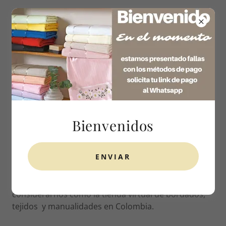
320 733 9148
TERMS AND CONDITIONS
Bienvenidos
Términos del servicio
ENVIAR
Gracias por visitar el Sitio de Macabordados.co (en
adelante el “Sitio”). Agradecemos su interés al
considerarnos como la tienda virtual de bordados,
tejidos y manualidades en Colombia.