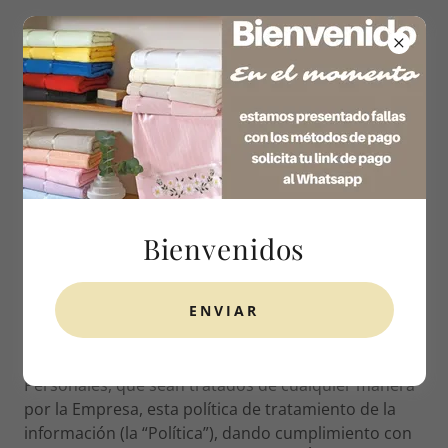
320 733 9148
POLÍTICA DE PRIVACIDAD
Bienvenidos
Política de privacidad
ENVIAR
MACA BORDADOS (la “Empresa”) pone a
conocimiento de los Titulares de los Datos
Personales, que sean tratados de cualquier manera
por la Empresa, esta política de tratamiento de la
información (la “Política”), dando cumplimiento con