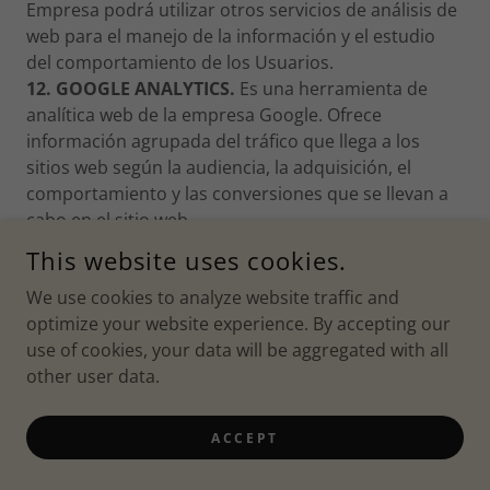
Empresa podrá utilizar otros servicios de análisis de
web para el manejo de la información y el estudio
del comportamiento de los Usuarios.
12. GOOGLE ANALYTICS.
Es una herramienta de
analítica web de la empresa Google. Ofrece
información agrupada del tráfico que llega a los
sitios web según la audiencia, la adquisición, el
comportamiento y las conversiones que se llevan a
cabo en el sitio web.
Se pueden obtener informes como el seguimiento
This website uses cookies.
de usuarios exclusivos, el rendimiento del segmento
We use cookies to analyze website traffic and
de usuarios, los resultados de las diferentes
optimize your website experience. By accepting our
campañas de marketing online, las sesiones por
use of cookies, your data will be aggregated with all
fuentes de tráfico, tasas de rebote, duración de las
other user data.
sesiones, contenidos visitados, conversiones (para
ecommerce), entre otros.
13. REMARKETING DE GOOGLE.
Utilizamos la
ACCEPT
tecnología de remarketing de Google. A través de
dicha tecnología nos dirigimos de nuevo con